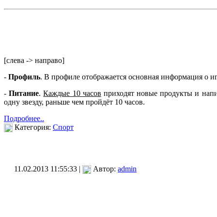
[слева -> направо]
-
Профиль
. В профиле отображается основная информация о 
-
Питание
.
Каждые 10 часов
приходят новые продукты и напи
одну звезду, раньше чем пройдёт 10 часов.
Подробнее..
Категория:
Спорт
11.02.2013 11:55:33 |
Автор:
admin