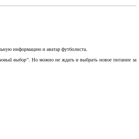
льную информацию и аватар футболиста.
новый выбор"
. Но можно не ждать и выбрать новое питание за