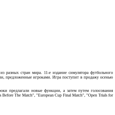
из разных стран мира. 11-е издание симулятора футбольного
ии, предложенные игроками. Игра поступит в продажу осенью
роки предлагали новые функции, а затем путем голосования
efore The Match", "European Cup Final Match", "Open Trials for