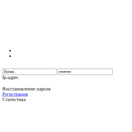
Ip-адрес
Восстановление пароля
Регистрация
Статистика