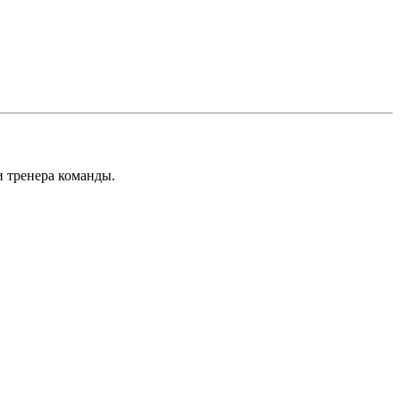
и тренера команды.