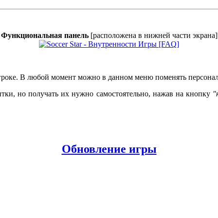
Функциональная панель
[расположена в нижней части экрана]
игроке. В любой момент можно в данном меню поменять персона
тки, но получать их нужно самостоятельно, нажав на кнопку
"
Обновление игры