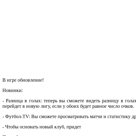
В игре обновление!
Новинки:
- Разница в голах: теперь вы сможете видеть разницу в гол
перейдет в новую лигу, если у обоих будет равное число очков.
- Футбол-TV: Вы сможете просматривать матчи и статистику д
- Чтобы основать новый клуб, придет