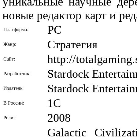
уникальные научные дер
новые редактор карт и ре
PC
Платформа:
Стратегия
Жанр:
http://totalgaming
Сайт:
Stardock Entertai
Разработчик:
Stardock Entertai
Издатель:
1C
В России:
2008
Релиз:
Galactic Civiliza