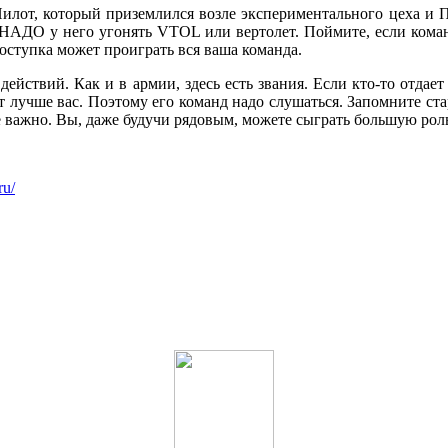
. Пилот, который приземлился возле экспериментального цеха 
АДО у него угонять VTOL или вертолет. Поймите, если команд
поступка может проиграть вся ваша команда.
действий. Как и в армии, здесь есть звания. Если кто-то отдает 
ет лучше вас. Поэтому его команд надо слушаться. Запомните ст
 не важно. Вы, даже будучи рядовым, можете сыграть большую рол
ru/