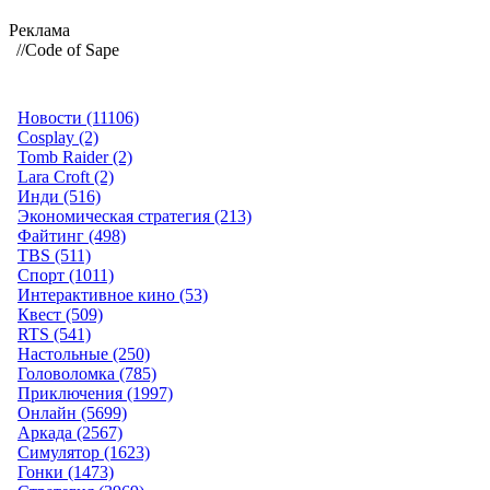
Реклама
//Code of Sape
Новости (11106)
Cosplay (2)
Tomb Raider (2)
Lara Croft (2)
Инди (516)
Экономическая стратегия (213)
Файтинг (498)
TBS (511)
Спорт (1011)
Интерактивное кино (53)
Квест (509)
RTS (541)
Настольные (250)
Головоломка (785)
Приключения (1997)
Онлайн (5699)
Аркада (2567)
Симулятор (1623)
Гонки (1473)