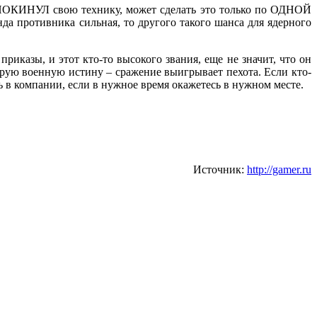
и ПОКИНУЛ свою технику, может сделать это только по ОДНОЙ
а противника сильная, то другого такого шанса для ядерного
приказы, и этот кто-то высокого звания, еще не значит, что он
арую военную истину – сражение выигрывает пехота. Если кто-
ь в компании, если в нужное время окажетесь в нужном месте.
Источник:
http://gamer.ru