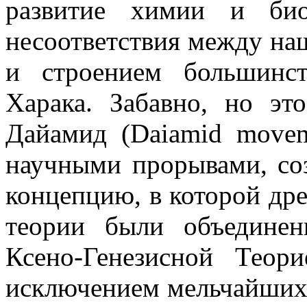
развитие химии и био
несоответствия между н
и строением большинст
Харака. Забавно, но э
Дайамид (Daiamid movem
научными прорывами, с
концепцию, в которой др
теории были объедине
Ксено-Генезисной Теори
исключением мельчайших 