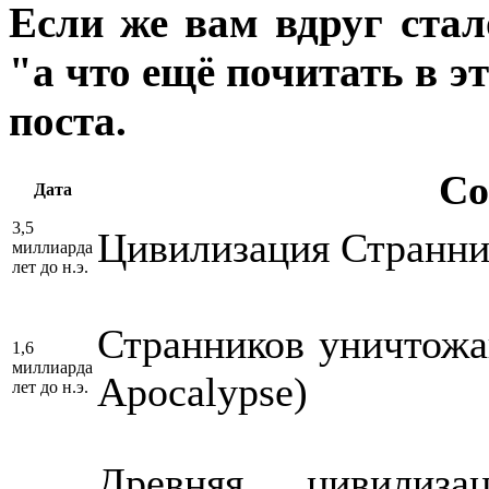
Если же вам вдруг стал
"а что ещё почитать в э
поста.
Со
Дата
3,5
Цивилизация Странни
миллиарда
лет до н.э.
Странников уничтожа
1,6
миллиарда
Apocalypse)
лет до н.э.
Древняя цивилиз