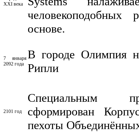
Systems налажив
XXI века
человекоподобных 
основе.
В городе Олимпия н
7 января
2092 года
Рипли
Специальным пр
сформирован Корпу
2101 год
пехоты Объединённы