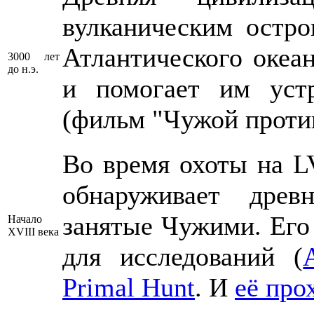
вулканическим остр
Атлантического океа
3000 лет
до н.э.
и помогает им уст
(фильм "Чужой проти
Во время охоты на L
обнаруживает древ
занятые Чужими. Его
Начало
XVIII века
для исследований (
Primal Hunt
. И
её про