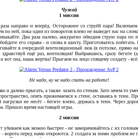
Чужой
1 миссия
ва раза направо и вперёд. Осторожнее со струёй пара! Включае
ём по ней, пока один из поворотов влево не выведет нас на сло
ивыкайте. Два раза налево, аккуратно обходим струю пара по л
ойдите его справа - и снова в шахту. Приготовьтесь побегать. 
ыгивайте в очередной вентиляционный люк (в потолке, прямо на
 здравствуй ещё раз, вентиляция! Выбравшись, сразу бегите 
 и вот она, наша жертва! Прыгаем на лицо спящему солдату - вс
Не надо, ну не надо спать на работе!
зко и далеко прыгать, а также лазать по стенам. Зато зачем-то у
пространство, опять прижимаемся к стене, оставаясь в тени. П
нагрузки не несёт - бегите влево, держась в тени. Через дорогу
ера. Пришло время настоящей игры.
2 миссия
 убиваем как можно быстрее - не заморачивайтесь с их головам
 ворота перед нами откроются. 2 солдата за ними проблем не п