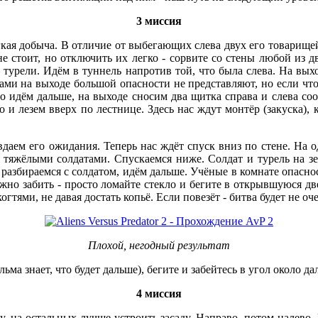
3 миссия
кая добыча. В отличие от выбегающих слева двух его товарище
е стоит, но отключить их легко - сорвите со стены любой из д
турели. Идём в туннель напротив той, что была слева. На выхо
ами на выходе большой опасности не представляют, но если чт
о идём дальше, на выходе сносим два щитка справа и слева со
 и лезем вверх по лестнице. Здесь нас ждут монтёр (закуска), 
вдаем его ожидания. Теперь нас ждёт спуск вниз по стене. На 
 тяжёлыми солдатами. Спускаемся ниже. Солдат и турель на з
разбираемся с солдатом, идём дальше. Учёные в комнате опаснос
но забить - просто ломайте стекло и бегите в открывшуюся две
тями, не давая достать копьё. Если повезёт - битва будет не оче
Плохой, негодный результат
ма знает, что будет дальше), бегите и забейтесь в угол около д
4 миссия
ду, на остальных лучше устроить засаду. Направо, потом налево