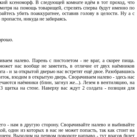
окий ксеноморф. В следующей комнате идём в тот проход, что
мотря на помощь товарищей, стрелять сперва будут именно по
айтесь убить поаккуратнее, оставив голову в целости. Ну а с
 пропасти, никуда не забираясь.
орошо.
ваем налево. Парень с пистолетом - не враг, а скорее пища.
может нас вообще не заметить, в отличие от двух наёмников
та - и за открытой дверью нас встретят ещё двое. Разобравшись
иток, входим в открытую дверь. Сворачиваем налево - здесь нас
чаются наёмники (блин, загнул же...). Лезем в вентиляцию, на
3 щитка на стене. Наверху вас ждут 2 солдата - позиция для
его - нам в другую сторону. Сворачивайте налево и выбивайте
й, один из которых в нас не может попасть, так как стоит на
ещеру. Выходим на первом повороте направо - тут врагов будет