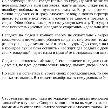
Со следующей парой солдат (прямо по курсу) делаем то же сам
первыми. Закусив мозгами жертв, идите дальше. Открытая п
подойдут поближе и, оглушив их, атакуем. В транспортнике 
можно подкрасться и сразу откусить голову, а можно перестр
просто вставайте под турель и ломайте её ударом в прыжке, к
солдат. Убив обоих, выходим в следующую комнату. Трясущего
трое несчастных учёных и солдат со смартганом - довольно лёг
Нападать на людей в комнате совсем не обязательно - очере
возможности неожиданно убиваем солдата с пистолетом, то ж
решётку парня, доламываем её и лезем внутрь. Двух солдат на
в коридоре лучше пока оставить - нас ждут два солдата с др
своих товарищей, идите назад и прыгайте в открывшуюся шахт
Солдат с пистолетом - лёгкая добыча, в отличие от ждущих нас
Далее вы, по идее, должны бежать вперёд, выбить дверь и всё в
Но если вы останетесь и убьёте своих преследователей, то с
только что вышли. Вы можете подобраться к нему довольно близ
Сворачиваем налево, идём по коридору, закусываем периоди
заползайте в туннель. Солдат с миниганом на выходе - это, ко
время между очередями, быстро забраться и откусить голову. З