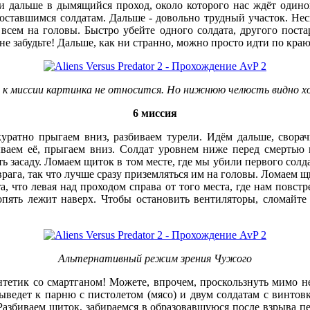
её и дальше в дымящийся проход, около которого нас ждёт один
 оставшимся солдатам. Дальше - довольно трудный участок. Нес
всем на головы. Быстро убейте одного солдата, другого постар
е забудьте! Дальше, как ни странно, можно просто идти по краю
, к миссии картинка не относится. Но нижнюю челюсть видно х
6 миссия
куратно прыгаем вниз, разбиваем турели. Идём дальше, сворачи
ваем её, прыгаем вниз. Солдат уровнем ниже перед смертью 
ть засаду. Ломаем щиток в том месте, где мы убили первого солда
врага, так что лучше сразу приземляться им на головы. Ломаем щ
, что левая над проходом справа от того места, где нам повстре
 опять лежит наверх. Чтобы остановить вентиляторы, сломайте 
Альтернативный режим зрения Чужого
интетик со смартганом! Можете, впрочем, проскользнуть мимо н
ыведет к парню с пистолетом (мясо) и двум солдатам с винтовко
 Разбиваем щиток, забираемся в образовавшуюся после взрыва п