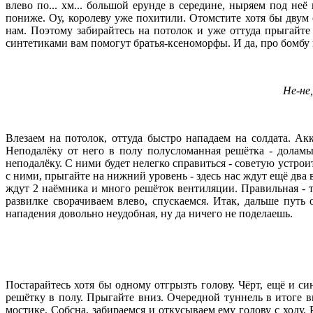
влево по... хм... большой ерунде в середине, ныряем под н
пониже. Оу, королеву уже похитили. Отомстите хотя бы двум
нам. Поэтому забирайтесь на потолок и уже оттуда прыгайте 
синтетиками вам помогут братья-ксеноморфы. И да, про бомбу н
Не-не
Влезаем на потолок, оттуда быстро нападаем на солдата. Ак
Неподалёку от него в полу полусломанная решётка - доламы
неподалёку. С ними будет нелегко справиться - советую устрои
с ними, прыгайте на нижний уровень - здесь нас ждут ещё два 
ждут 2 наёмника и много решёток вентиляции. Правильная - та
развилке сворачиваем влево, спускаемся. Итак, дальше путь
нападения довольно неудобная, ну да ничего не поделаешь.
Постарайтесь хотя бы одному отгрызть голову. Чёрт, ещё и с
решётку в полу. Прыгайте вниз. Очередной туннель в итоге в
мостике. Собсна, забираемся и откусываем ему голову с ходу.