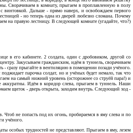
ожны. Сворачиваем в комнату, прыгаем в проплавленную в полу
 с винтовкой. Дальше - прямо наверх, и освобождаем первого
естницей - но теперь одна из дверей любезно сломана. Почему
аем на правую лестницу. В следующей комнате (угадайте, что?)
ице в его кабинете. 2 солдата, один с дробовиком, другой со
 центру. Закусываем гражданским, идём в туннель, сворачиваем
ть - сразу прыгайте в вентиляцию в помещении позади учёного.
поджидает парочка солдат, но и учёных будет немало, так что
ыгаем на самый нижний уровень (осторожнее со струёй пара!) и
те аккуратны. Идём в коридор слева, прыгаем в туннель. Наши
омаем щиток - дверь открыта, заходим внутрь. Следующий ход -
 Чтоб не попасть под их огонь, пробираемся в яму слева и по
ги учёного.
ты особых трудностей не представляют. Прыгаем в яму, лезем