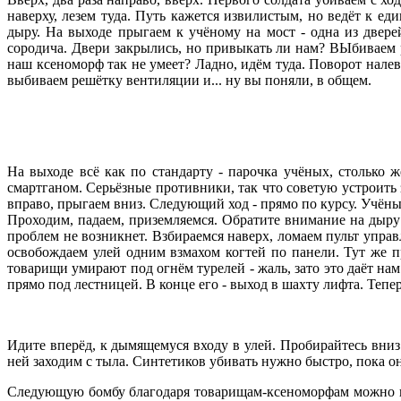
наверху, лезем туда. Путь кажется извилистым, но ведёт к е
дыру. На выходе прыгаем к учёному на мост - одна из двере
сородича. Двери закрылись, но привыкать ли нам? ВЫбиваем р
наш ксеноморф так не умеет? Ладно, идём туда. Поворот налев
выбиваем решётку вентиляции и... ну вы поняли, в общем.
На выходе всё как по стандарту - парочка учёных, столько ж
смартганом. Серьёзные противники, так что советую устроить 
вправо, прыгаем вниз. Следующий ход - прямо по курсу. Учёны
Проходим, падаем, приземляемся. Обратите внимание на дыру 
проблем не возникнет. Взбираемся наверх, ломаем пульт управ
освобождаем улей одним взмахом когтей по панели. Тут же пр
товарищи умирают под огнём турелей - жаль, зато это даёт на
прямо под лестницей. В конце его - выход в шахту лифта. Теперь
Идите вперёд, к дымящемуся входу в улей. Пробирайтесь вниз
ней заходим с тыла. Синтетиков убивать нужно быстро, пока о
Следующую бомбу благодаря товарищам-ксеноморфам можно взя