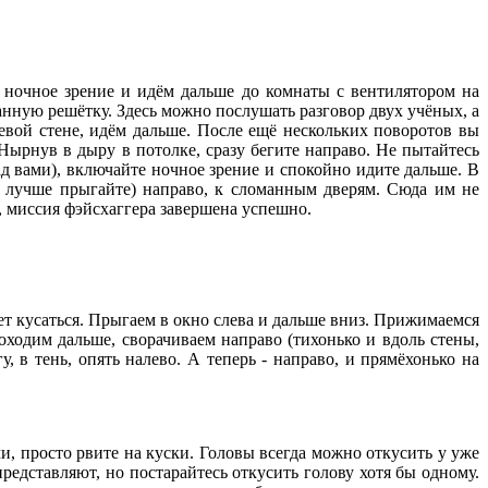
м ночное зрение и идём дальше до комнаты с вентилятором на
манную решётку. Здесь можно послушать разговор двух учёных, а
евой стене, идём дальше. После ещё нескольких поворотов вы
Нырнув в дыру в потолке, сразу бегите направо. Не пытайтесь
д вами), включайте ночное зрение и спокойно идите дальше. В
(а лучше прыгайте) направо, к сломанным дверям. Сюда им не
ё, миссия фэйсхаггера завершена успешно.
меет кусаться. Прыгаем в окно слева и дальше вниз. Прижимаемся
роходим дальше, сворачиваем направо (тихонько и вдоль стены,
, в тень, опять налево. А теперь - направо, и прямёхонько на
и, просто рвите на куски. Головы всегда можно откусить у уже
редставляют, но постарайтесь откусить голову хотя бы одному.