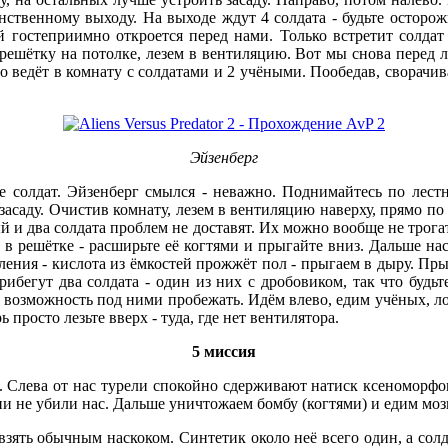
динственному выходу. На выходе ждут 4 солдата - будьте остор
й гостеприимно откроется перед нами. Только встретит солдат
ешётку на потолке, лезем в вентиляцию. Вот мы снова перед л
о ведёт в комнату с солдатами и 2 учёными. Пообедав, сворачив
Эйзенберг
е солдат. Эйзенберг смылся - неважно. Поднимайтесь по лестн
засаду. Очистив комнату, лезем в вентиляцию наверху, прямо по
й и два солдата проблем не доставят. Их можно вообще не трога
в решётке - расширьте её когтями и прыгайте вниз. Дальше нас 
ления - кислота из ёмкостей прожжёт пол - прыгаем в дыру. Пр
ибегут два солдата - один из них с дробовиком, так что будь
м возможность под ними пробежать. Идём влево, едим учёных, л
 просто лезьте вверх - туда, где нет вентилятора.
5 миссия
. Слева от нас турели спокойно сдерживают натиск ксеноморфов.
ни не убили нас. Дальше уничтожаем бомбу (когтями) и едим моз
ть обычным наскоком. Синтетик около неё всего один, а солда