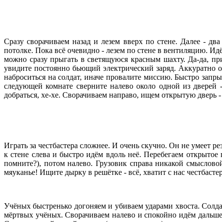
Сразу сворачиваем назад и лезем вверх по стене. Далее - д
потолке. Пока всё очевидно - лезем по стене в вентиляцию. Ид
можно сразу прыгать в светящуюся красным шахту. Да-да, пр
увидите постоянно бьющий электрический заряд. Аккуратно об
наброситься на солдат, иначе провалите миссию. Быстро запр
следующей комнате сверните налево около одной из дверей -
добраться, хе-хе. Сворачиваем направо, ищем открытую дверь -
Играть за честбастера сложнее. И очень скучно. Он не умеет ре
к стене слева и быстро идём вдоль неё. Перебегаем открытое 
помните?), потом налево. Грузовик справа никакой смысловой 
мяуканье! Ищите дырку в решётке - всё, хватит с нас честбаст
Учёных быстренько догоняем и убиваем ударами хвоста. Солдат
мёртвых учёных. Сворачиваем налево и спокойно идём дальше -