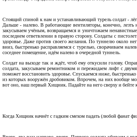
Стоящий спиной к нам и устанавливающий турель солдат - лёг
Дальше - налево. В работающие вентиляторы, конечно, лезть н
закусываем учёным, возвращаемся и уничтожаем ненавистные 
последнем ответвлении в правую сторону. Солдаты с пистолет
здоровье. Даже против своего желания. По туннелю около нег
вниз, быстренько расправляемся с турелью, сворачиваем налево
соседнее помещение, идём налево в очередной туннель.
Солдат на выходе так и ждёт, чтоб ему откусили голову. Опра
солдата, закусываем ремонтником и пережидаем лифт с двумя
поможет восстановить здоровье. Спускаемся ниже, быстренько 
из которых вооружён дробовиком. Впрочем, на них вообще мож
вот оно, наш первый Хищник. Падайте на него сверху и бейте ког
Когда Хищник начнёт с гадким смехом падать (любой фанат филь
Вверх, два раза направо, вверх. Первого солдата убиваем с хо