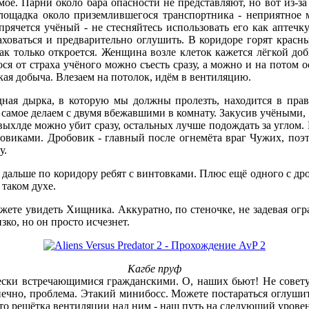
ое. Парни около бара опасности не представляют, но вот из-за 
лощадка около приземлившегося транспортника - неприятное ме
прячется учёный - не стесняйтесь использовать его как аптечк
аховаться и предварительно оглушить. В коридоре горят красн
ак только откроется. Женщина возле клеток кажется лёгкой доб
ся от страха учёного можно съесть сразу, а можно и на потом о
кая добыча. Влезаем на потолок, идём в вентиляцию.
дная дырка, в которую мы должны пролезть, находится в прав
е самое делаем с двумя вбежавшими в комнату. Закусив учёными
 выхлде можно убит сразу, остальных лучше подождать за углом
обовиками. Дробовик - главный после огнемёта враг Чужих, поэ
у.
 дальше по коридору ребят с винтовками. Плюс ещё одного с дроб
 таком духе.
можете увидеть Хищника. Аккуратно, по стеночке, не задевая ог
ко, но он просто исчезнет.
Кагбе пруф
чески встречающимися гражданскими. О, наших бьют! Не совету
нечно, проблема. Этакий минибосс. Можете постараться оглушить
ато решётка вентиляции над ним - наш путь на следующий уровен