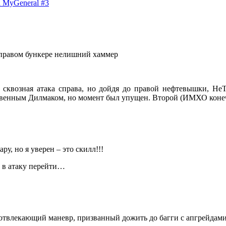
а правом бункере нелишний хаммер
 сквозная атака справа, но дойдя до правой нефтевышки, НeТ
ественным Дилмаком, но момент был упущен. Второй (ИМХО кон
у, но я уверен – это скилл!!!
и в атаку перейти…
л отвлекающий маневр, призванный дожить до багги с апгрейда