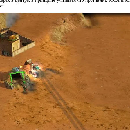
 барак в центре, в принципе учитывая что противник ЮСА впол
х».