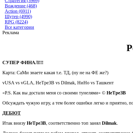
Стратегия (3969)
Вождение (468)
Action (6911)
Шутер (4990)
RPG (8224)
Все категории
Реклама
Р
СУПЕР ФИНАЛ!!!
Карта: СаМи знаете какая т.е. ТД, (ну не на ФЕ же?)
vUSA vs vGLA, НeТpeЗВ vs Dilmak, НиНо vs Ташкент
«P.S. Как вы достали меня со своими тунелями» ©
НeТpeЗВ
Обсуждать чужую игру, а тем более ошибки легко и приятно, по
ДЕБЮТ
Итак внизу
НeТpeЗВ
, соответственно топ занял
Dilmak
.