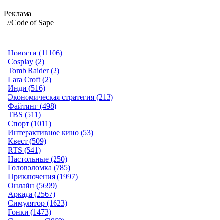
Реклама
//Code of Sape
Новости (11106)
Cosplay (2)
Tomb Raider (2)
Lara Croft (2)
Инди (516)
Экономическая стратегия (213)
Файтинг (498)
TBS (511)
Спорт (1011)
Интерактивное кино (53)
Квест (509)
RTS (541)
Настольные (250)
Головоломка (785)
Приключения (1997)
Онлайн (5699)
Аркада (2567)
Симулятор (1623)
Гонки (1473)