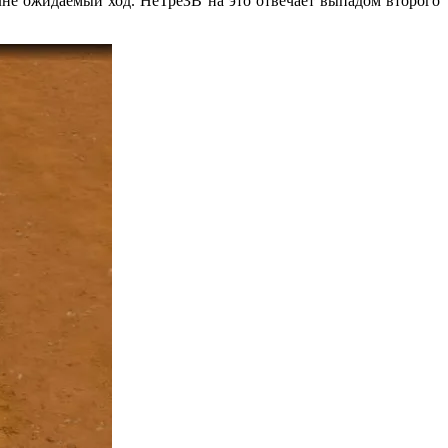
не ожидаемый ход. НеТреЗВ на это отвечает выпадом второго