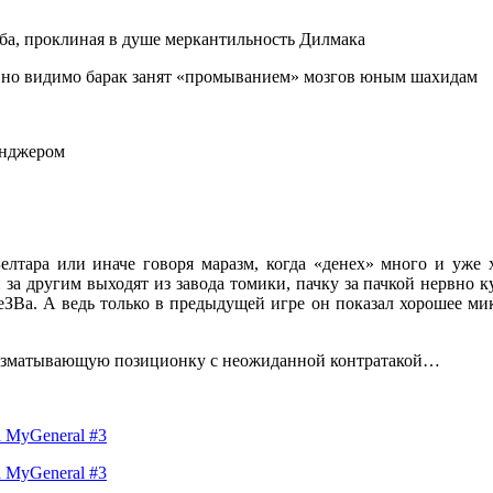
раба, проклиная в душе меркантильность Дилмака
ь, но видимо барак занят «промыванием» мозгов юным шахидам
енджером
лтара или иначе говоря маразм, когда «денех» много и уже хо
за другим выходят из завода томики, пачку за пачкой нервно ку
eЗВа. А ведь только в предыдущей игре он показал хорошее ми
а изматывающую позиционку с неожиданной контратакой…