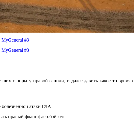
ших с норы у правой саппли, и далее давить какое то время 
ее болезненной атаки ГЛА
рыть правый фланг фаер-бэйзом