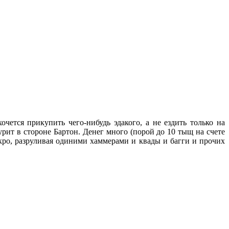
чется прикупить чего-нибудь эдакого, а не ездить только на
рит в стороне Бартон. Денег много (порой до 10 тыщ на счете
кро, разруливая одиними хаммерами и квады и багги и прочих