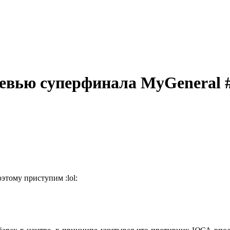
евью суперфинала MyGeneral 
этому приступим :lol: