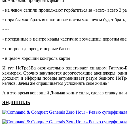
можно было прощупать фланги
• на левом саппли продолжают горбатиться за «всех» всего 3 
• пора бы уже брать вышки иначе потом уже нечем будет брат
«+»
• потерянные в центре квады частично возмещены дорогим ав
• построен дворец, и первые багги
• в целом хороший контроль карты
И тут НeТpeЗВа окончательно охватывает синдром Гаттузо-Бе
хаммерах. Срочно закупаются дорогостоящие авенджеры, один 
доходит) и эйфория победы затуманивает разум бедного НeТp
келлов. Зачем же спрашивается усложнять себе жизнь?
А в это время коварный Дилмак копит силы, сделав ставку н
ЭНДШПИЛЬ