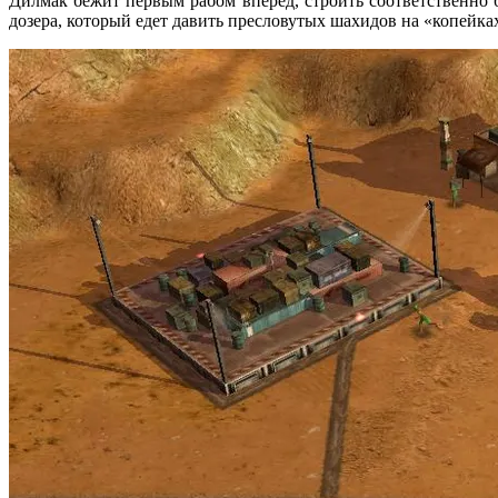
Дилмак бежит первым рабом вперед, строить соответственно
дозера, который едет давить пресловутых шахидов на «копейка