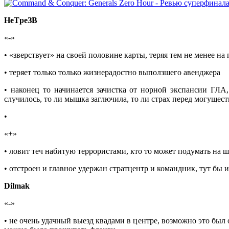
НeТpeЗВ
«-»
• «зверствует» на своей половине карты, теряя тем не менее н
• теряет только только жизнерадостно выползшего авенджера
• наконец то начинается зачистка от норной экспансии ГЛА,
случилось, то ли мышка заглючила, то ли страх перед могущ
•
«+»
• ловит теч набитую террористами, кто то может подумать на шар
• отстроен и главное удержан стратцентр и командник, тут бы 
Dilmak
«-»
• не очень удачный выезд квадами в центре, возможно это бы