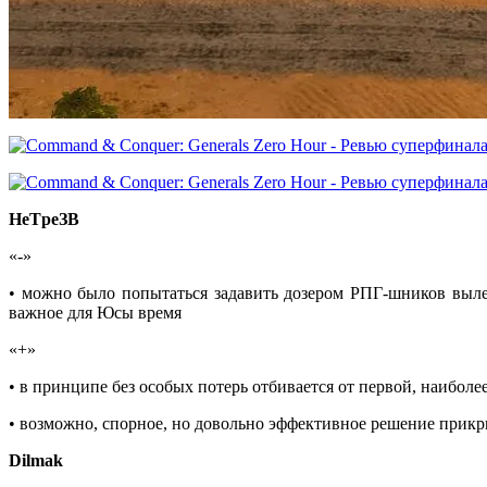
НeТpeЗВ
«-»
• можно было попытаться задавить дозером РПГ-шников вылез
важное для Юсы время
«+»
• в принципе без особых потерь отбивается от первой, наибол
• возможно, спорное, но довольно эффективное решение прик
Dilmak