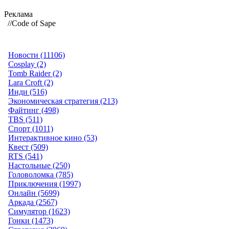
Реклама
//Code of Sape
Новости (11106)
Cosplay (2)
Tomb Raider (2)
Lara Croft (2)
Инди (516)
Экономическая стратегия (213)
Файтинг (498)
TBS (511)
Спорт (1011)
Интерактивное кино (53)
Квест (509)
RTS (541)
Настольные (250)
Головоломка (785)
Приключения (1997)
Онлайн (5699)
Аркада (2567)
Симулятор (1623)
Гонки (1473)