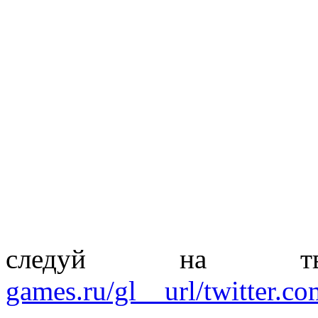
следуй на т
games.ru/gl__url/twitter.c