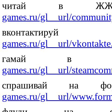
читай в ЖЖ
games.ru/gl__url/community
вконтак
games.ru/gl__url/vkontakte.
гамай в 
games.ru/gl__url/steamcom
спрашивай на фо
games.ru/gl__url/www.form
флуди на 