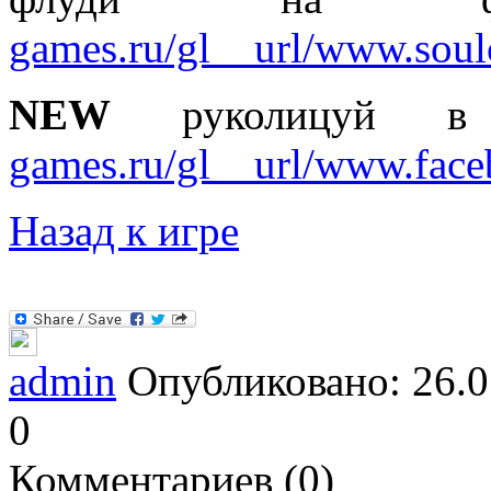
games.ru/gl__url/www.soulc
NEW
руколицуй в
games.ru/gl__url/www.fac
Назад к игре
admin
Опубликовано: 26.0
0
Комментариев (0)